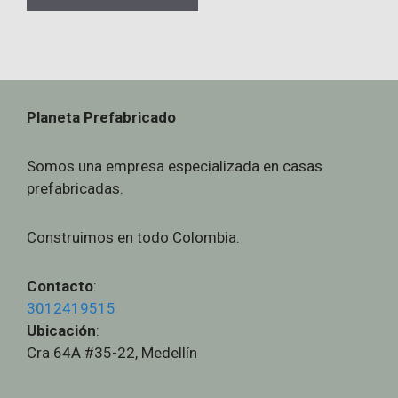
Planeta Prefabricado
Somos una empresa especializada en casas
prefabricadas.
Construimos en todo Colombia.
Contacto
:
3012419515
Ubicación
:
Cra 64A #35-22, Medellín