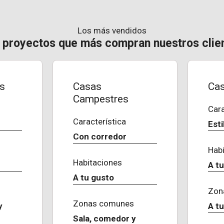
Los más vendidos
 proyectos que más compran nuestros clie
s
Casas
Cas
Campestres
Cara
Característica
Est
Con corredor
Hab
Habitaciones
A t
A tu gusto
Zon
Zonas comunes
y
A t
Sala, comedor y