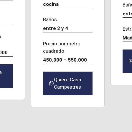
cocina
Bañ
entr
Baños
entre 2 y 4
Estr
o
Mad
Precio por metro
cuadrado
000
450.000 – 550.000
a
Quiero Casa
Campestres