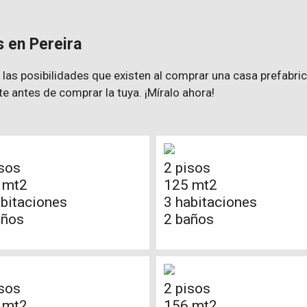
 en Pereira
 las posibilidades que existen al comprar una casa prefabri
te antes de comprar la tuya. ¡Míralo ahora!
isos
2 pisos
 mt2
125 mt2
abitaciones
3 habitaciones
años
2 baños
isos
2 pisos
 mt2
156 mt2