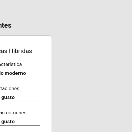
ntes
as Híbridas
cterística
ilo moderno
itaciones
u gusto
as comunes
u gusto