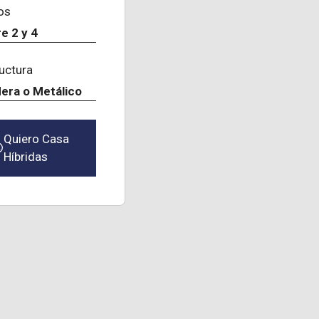
os
e 2 y 4
uctura
era o Metálico
Quiero Casa
Híbridas