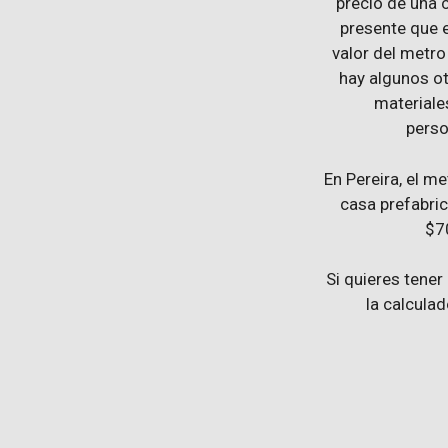
precio de una 
presente que e
valor del metr
hay algunos ot
materiales
perso
En Pereira, el m
casa prefabri
$7
Si quieres tene
la calculad