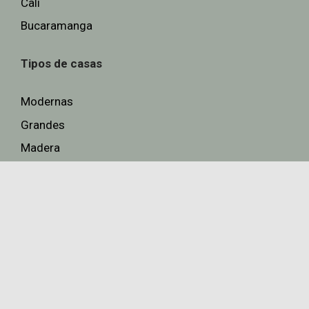
Cali
Bucaramanga
Tipos de casas
Modernas
Grandes
Madera
Otras Tiendas
Tienda de Jacuzzis
Síguenos en nuestras redes