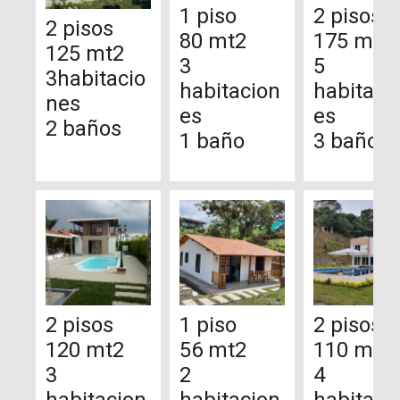
1 piso
2 pisos
2 pisos
80 mt2
175 mt2
125 mt2
3
5
3habitacio
habitacion
habitaci
nes
es
es
2 baños
1 baño
3 baños
2 pisos
1 piso
2 pisos
120 mt2
56 mt2
110 mt2
3
2
4
habitacion
habitacion
habitaci